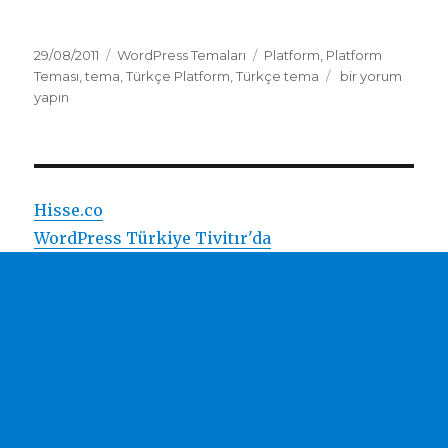
Yayın
Kategoriler
Etiketler
29/08/2011
WordPress Temaları
Platform
,
Platform
tarihi
Türkçe
Teması
,
tema
,
Türkçe Platform
,
Türkçe tema
bir yorum
Platform
yapın
Teması
1.3.2
için
Hisse.co
WordPress Türkiye Tivitır'da