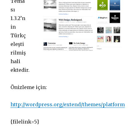
Tema
sı
1.3.2’n
in
Türkç
eleşti
rilmiş
hali
ektedir.
Önizleme için:
http://wordpress.org/extend/themes/platform
{filelink=5}