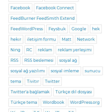
Facebook
Facebook Connect
FeedBurner FeedSmith Extend
FeedWordPress
Feysbuk
Google
hek
hekır
iletişim formu
Matt
Network
Ning
RC
reklam
reklam yerleşimi
RSS
RSS beslemesi
sosyal ağ
sosyal ağ yazılımı
sosyal imleme
sunucu
tema
Tivitır
Twitter
Twitter'a bağlamak
Türkçe dil dosyası
Türkçe tema
Wordbook
WordPress.org