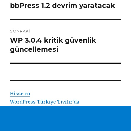
dolaşımı
bbPress 1.2 devrim yaratacak
Önceki
yazı:
SONRAKI
WP 3.0.4 kritik güvenlik
Sonraki
yazı:
güncellemesi
Hisse.co
WordPress Türkiye Tivitır'da