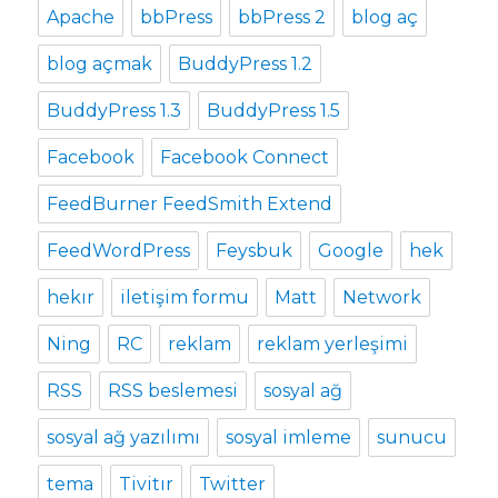
Apache
bbPress
bbPress 2
blog aç
blog açmak
BuddyPress 1.2
BuddyPress 1.3
BuddyPress 1.5
Facebook
Facebook Connect
FeedBurner FeedSmith Extend
FeedWordPress
Feysbuk
Google
hek
hekır
iletişim formu
Matt
Network
Ning
RC
reklam
reklam yerleşimi
RSS
RSS beslemesi
sosyal ağ
sosyal ağ yazılımı
sosyal imleme
sunucu
tema
Tivitır
Twitter