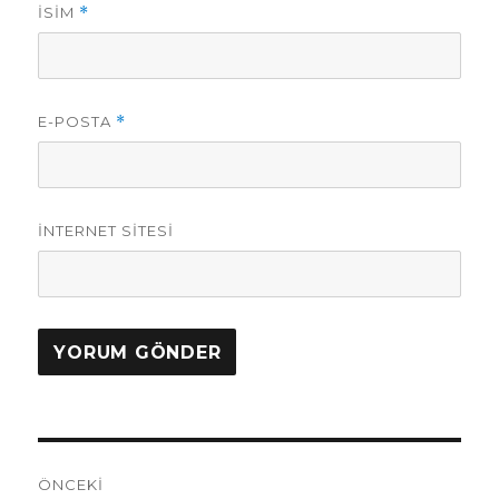
İSIM
*
E-POSTA
*
İNTERNET SITESI
Yazı
ÖNCEKI