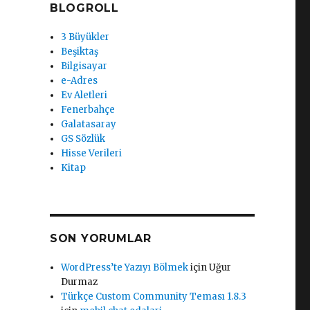
BLOGROLL
3 Büyükler
Beşiktaş
Bilgisayar
e-Adres
Ev Aletleri
Fenerbahçe
Galatasaray
GS Sözlük
Hisse Verileri
Kitap
SON YORUMLAR
WordPress’te Yazıyı Bölmek
için
Uğur
Durmaz
Türkçe Custom Community Teması 1.8.3