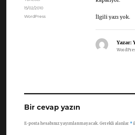
kapatıyor.
Yayın
15/02/2010
tarihi
Kategoriler
WordPress
İlgili yazı yok.
Yazar:
Y
WordPres
Bir cevap yazın
E-posta hesabınız yayımlanmayacak.
Gerekli alanlar
*
i