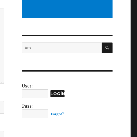
ARA
Ara:
User:
Pass:
Forgot?