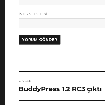
İNTERNET SITESI
Yazı
ÖNCEKI
dolaşımı
BuddyPress 1.2 RC3 çıktı
Önceki
yazı: