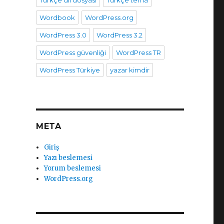
Türkçe dil dosyası
Türkçe tema
Wordbook
WordPress.org
WordPress 3.0
WordPress 3.2
WordPress güvenliği
WordPress TR
WordPress Türkiye
yazar kimdir
META
Giriş
Yazı beslemesi
Yorum beslemesi
WordPress.org