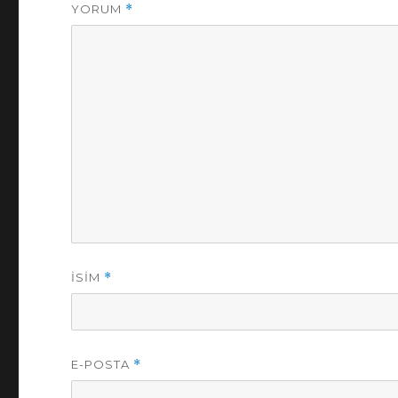
YORUM
*
İSIM
*
E-POSTA
*