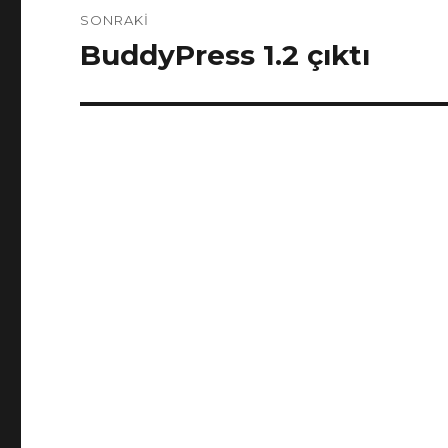
SONRAKI
BuddyPress 1.2 çıktı
Sonraki
yazı: