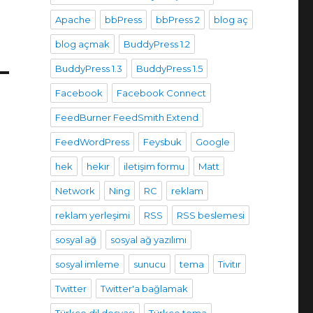
Apache
bbPress
bbPress 2
blog aç
blog açmak
BuddyPress 1.2
BuddyPress 1.3
BuddyPress 1.5
Facebook
Facebook Connect
FeedBurner FeedSmith Extend
FeedWordPress
Feysbuk
Google
hek
hekır
iletişim formu
Matt
Network
Ning
RC
reklam
reklam yerleşimi
RSS
RSS beslemesi
sosyal ağ
sosyal ağ yazılımı
sosyal imleme
sunucu
tema
Tivitır
Twitter
Twitter'a bağlamak