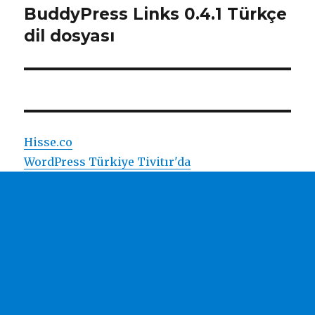
BuddyPress Links 0.4.1 Türkçe
Sonraki
yazı:
dil dosyası
Hisse.co
WordPress Türkiye Tivitır'da