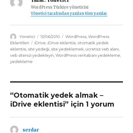
Yazar:
Yönetici
WordPress Türkiye yöneticisi
Yönetici tarafından yazılan tüm yazılar
Yazar
Yayın
Kategoriler
Yönetici
13/06/2010
WordPress
,
WordPress
tarihi
Etiketler
Eklentileri
iDrive
,
iDrive eklentisi
,
otomatik yedek
eklentisi
,
site yedeği
,
site yedeklemek
,
ücretsiz veb alanı
,
veb sitenizi yedekleyin
,
WordPress veritabanı yedekleme
,
yedekleme
“Otomatik yedek almak –
iDrive eklentisi” için 1 yorum
serdar
dedi