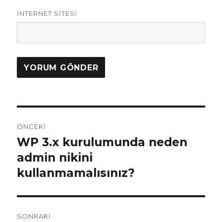
İNTERNET SITESI
Yazı
ÖNCEKI
dolaşımı
WP 3.x kurulumunda neden
Önceki
yazı:
admin nikini
kullanmamalısınız?
SONRAKI