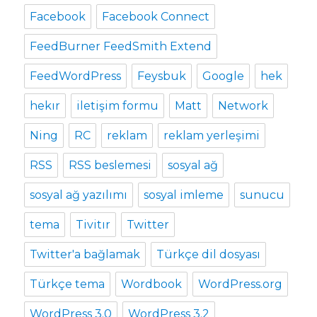
Facebook
Facebook Connect
FeedBurner FeedSmith Extend
FeedWordPress
Feysbuk
Google
hek
hekır
iletişim formu
Matt
Network
Ning
RC
reklam
reklam yerleşimi
RSS
RSS beslemesi
sosyal ağ
sosyal ağ yazılımı
sosyal imleme
sunucu
tema
Tivitır
Twitter
Twitter'a bağlamak
Türkçe dil dosyası
Türkçe tema
Wordbook
WordPress.org
WordPress 3.0
WordPress 3.2